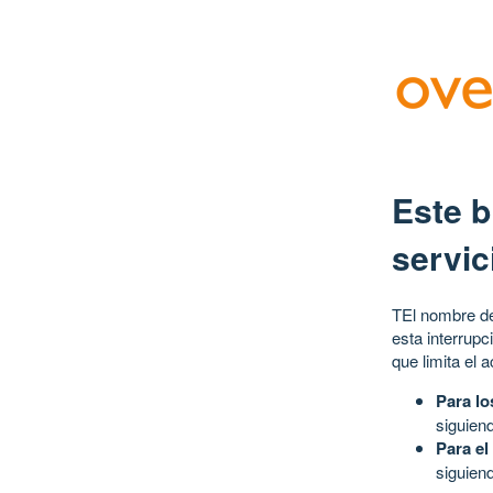
Este b
servic
TEl nombre de
esta interrupc
que limita el 
Para lo
siguien
Para el
siguien