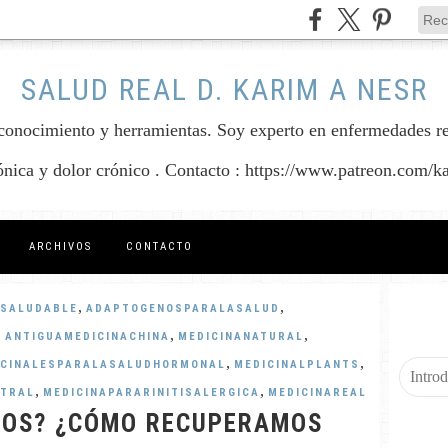
SALUD REAL D. KARIM A NESR
conocimiento y herramientas. Soy experto en enfermedades reum
rónica y dolor crónico . Contacto : https://www.patreon.com/k
ARCHIVOS
CONTACTO
,
,
SALUDABLE
ADAPTOGENOSPARALASALUD
,
,
,
ANTIGUAMEDICINACHINA
MEDICINANATURAL
,
,
CINALESPARALASALUDHORMONAL
MEDICINALPLANTS
,
,
STRAL
MEDICINAPARARINITISALERGICA
MEDICINAREAL
OS? ¿CÓMO RECUPERAMOS