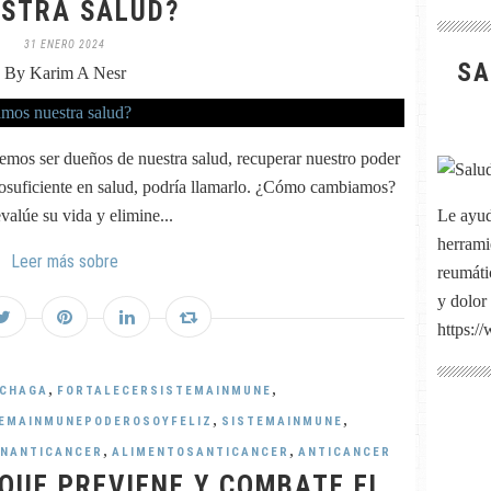
STRA SALUD?
31 ENERO 2024
SA
By Karim A Nesr
emos ser dueños de nuestra salud, recuperar nuestro poder
utosuficiente en salud, podría llamarlo. ¿Cómo cambiamos?
lúe su vida y elimine...
Le ayud
herrami
Leer más sobre
reumátic
y dolor
https:/
,
,
SCHAGA
FORTALECERSISTEMAINMUNE
,
,
EMAINMUNEPODEROSOYFELIZ
SISTEMAINMUNE
,
,
ONANTICANCER
ALIMENTOSANTICANCER
ANTICANCER
QUE PREVIENE Y COMBATE EL