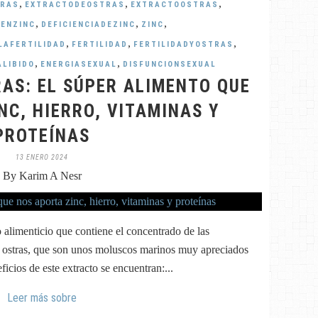
,
,
,
TRAS
EXTRACTODEOSTRAS
EXTRACTOOSTRAS
,
,
,
ENZINC
DEFICIENCIADEZINC
ZINC
,
,
,
LAFERTILIDAD
FERTILIDAD
FERTILIDADYOSTRAS
,
,
LIBIDO
ENERGIASEXUAL
DISFUNCIONSEXUAL
AS: EL SÚPER ALIMENTO QUE
NC, HIERRO, VITAMINAS Y
PROTEÍNAS
13 ENERO 2024
By Karim A Nesr
 alimenticio que contiene el concentrado de las
as ostras, que son unos moluscos marinos muy apreciados
ficios de este extracto se encuentran:...
Leer más sobre