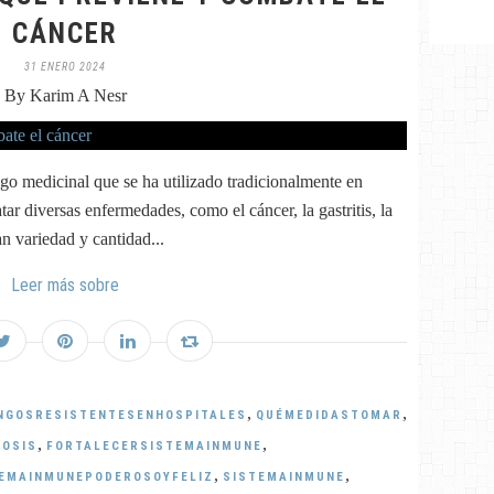
CÁNCER
31 ENERO 2024
By Karim A Nesr
go medicinal que se ha utilizado tradicionalmente en
tar diversas enfermedades, como el cáncer, la gastritis, la
an variedad y cantidad...
Leer más sobre
,
,
NGOSRESISTENTESENHOSPITALES
QUÉMEDIDASTOMAR
,
,
LOSIS
FORTALECERSISTEMAINMUNE
,
,
EMAINMUNEPODEROSOYFELIZ
SISTEMAINMUNE