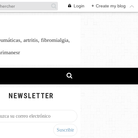
Login
+
Create my blog
áticas, artritis, fibromialgia,
arimanesr
NEWSLETTER