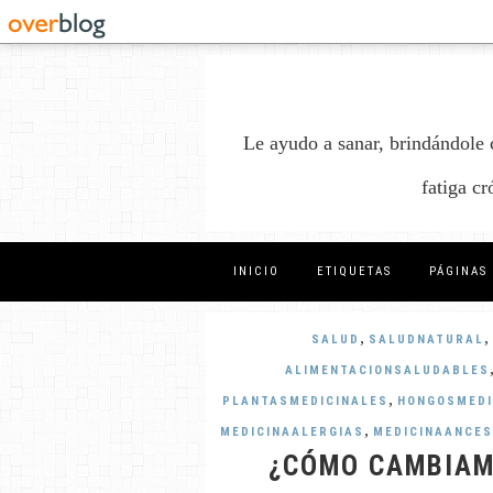
Le ayudo a sanar, brindándole 
fatiga c
INICIO
ETIQUETAS
PÁGINAS
,
,
SALUD
SALUDNATURAL
ALIMENTACIONSALUDABLES
,
PLANTASMEDICINALES
HONGOSMEDI
,
MEDICINAALERGIAS
MEDICINAANCE
¿CÓMO CAMBIAM