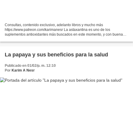
Consultas, contenido exclusivo, adelanto libros y mucho más
https://www.patreon.com/karimanesr La astaxantina es uno de los
suplementos antioxidantes más buscados en este momento, y con buena
razón. No solo es una potencia antioxidante, sino que también...
La papaya y sus beneficios para la salud
Publicado en 01/02/p. m. 12:10
Por
Karim A Nesr