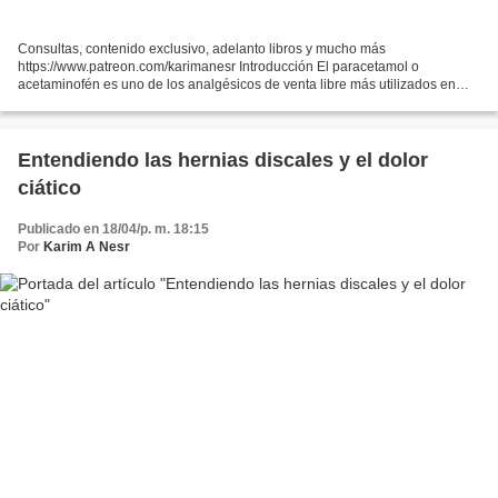
Consultas, contenido exclusivo, adelanto libros y mucho más
https://www.patreon.com/karimanesr Introducción El paracetamol o
acetaminofén es uno de los analgésicos de venta libre más utilizados en
todo el mundo. Las autoridades sanitarias lo catalogan...
Entendiendo las hernias discales y el dolor
ciático
Publicado en 18/04/p. m. 18:15
Por
Karim A Nesr