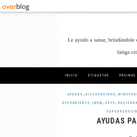
Le ayudo a sanar, brindándole 
fatiga c
INICIO
ETIQUETAS
PÁGINAS
,
,
AYUDAS
DISCAPACIDAD
MINUSVA
,
,
,
DEPENDIENTE
INEM
SEPE
HACIEND
SUPERREDUCI
AYUDAS P