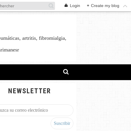
Login
+
Create my blog
áticas, artritis, fibromialgia,
arimanesr
NEWSLETTER