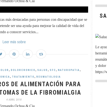
Fernando Ochoa & Cia
SA
icas más destacadas para personas con discapacidad que se
retende ser una ayuda para mejorar la calidad de vida del
ndo a conocer servicios...
Leer más sobre
Le ayud
herrami
reumátic
y dolor
,
,
,
,
,
DOLOR
DOLORCRONICO
SALUD
SFC
NATUROPATIA
https:/
,
,
RONICA
TRATAMIENTO
REUMATOLOGIA
ROS DE ALIMENTACIÓN PARA
TOMAS DE LA FIBROMIALGIA
4 ABRIL 2018
Fernando Ochoa & Cia