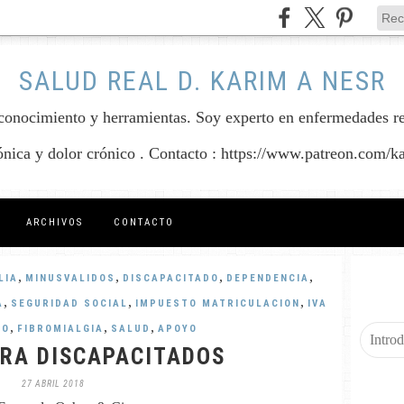
SALUD REAL D. KARIM A NESR
conocimiento y herramientas. Soy experto en enfermedades reum
rónica y dolor crónico . Contacto : https://www.patreon.com/k
ARCHIVOS
CONTACTO
,
,
,
,
LIA
MINUSVALIDOS
DISCAPACITADO
DEPENDENCIA
,
,
,
A
SEGURIDAD SOCIAL
IMPUESTO MATRICULACION
IVA
,
,
,
DO
FIBROMIALGIA
SALUD
APOYO
ARA DISCAPACITADOS
27 ABRIL 2018