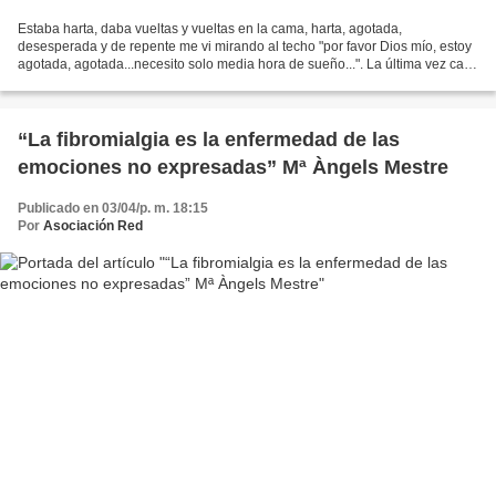
Estaba harta, daba vueltas y vueltas en la cama, harta, agotada,
desesperada y de repente me vi mirando al techo "por favor Dios mío, estoy
agotada, agotada...necesito solo media hora de sueño...". La última vez casi
me arranco el dedo pequeño del pié...
“La fibromialgia es la enfermedad de las
emociones no expresadas” Mª Àngels Mestre
Publicado en 03/04/p. m. 18:15
Por
Asociación Red