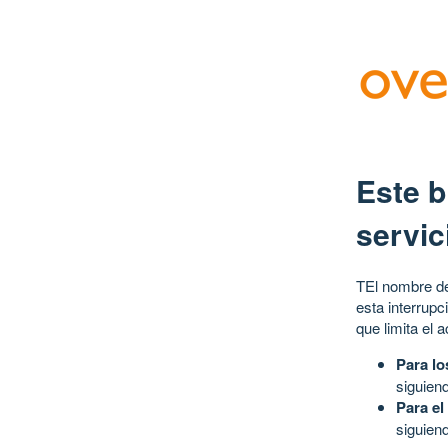
Este b
servic
TEl nombre de
esta interrupc
que limita el 
Para lo
siguien
Para el
siguien