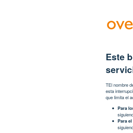
Este b
servic
TEl nombre de
esta interrupc
que limita el 
Para lo
siguien
Para el
siguien