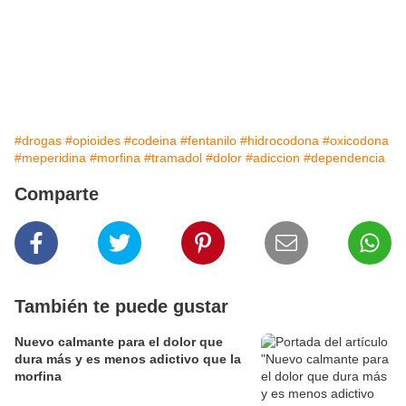
#drogas
#opioides
#codeina
#fentanilo
#hidrocodona
#oxicodona
#meperidina
#morfina
#tramadol
#dolor
#adiccion
#dependencia
Comparte
También te puede gustar
Nuevo calmante para el dolor que
dura más y es menos adictivo que la
morfina