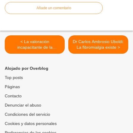
Añade un comentario
< La valoración
Dr Carlos Ambrosio Uboldi:
incapacitante de la
La fibromialgia existe >
fibromialgia y del síndrome
de fatiga crónica en el
ámbito administrativo y en
Alojado por Overblog
el judicial
Top posts
Páginas
Contacto
Denunciar el abuso
Condiciones del servicio
Cookies y datos personales
Preferencias de las cookies