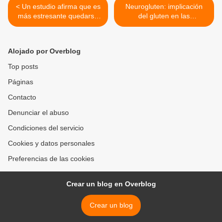
< Un estudio afirma que es
Neurogluten: implicación
más estresante quedarse
del gluten en las
en casa con los niños que ir
enfermedades neurológicas
a trabajar
>
Alojado por Overblog
Top posts
Páginas
Contacto
Denunciar el abuso
Condiciones del servicio
Cookies y datos personales
Preferencias de las cookies
Crear un blog en Overblog
Crear un blog