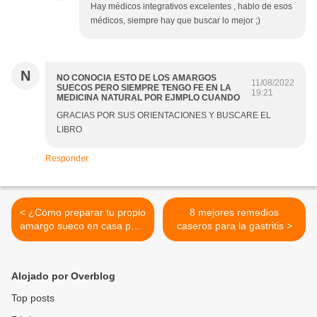
Hay médicos integrativos excelentes , hablo de esos
médicos, siempre hay que buscar lo mejor ;)
N
NO CONOCIA ESTO DE LOS AMARGOS
11/08/2022
SUECOS PERO SIEMPRE TENGO FE EN LA
19:21
MEDICINA NATURAL POR EJMPLO CUANDO
GRACIAS POR SUS ORIENTACIONES Y BUSCARE EL
LIBRO
Responder
< ¿Cómo preparar tu propio
8 mejores remedios
amargo sueco en casa para
caseros para la gastritis >
disfrutar de todos sus
beneficios?
Alojado por Overblog
Top posts