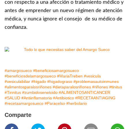
con respecto a una afección o tratamiento médico y
antes de emprender un nuevo régimen de atención
médica, y nunca ignore el consejo de su médico de
confianza.
#amargosueco
#beneficiosamargosueco
#beneficiosdelamargosueco
#MariaTreben
#vesicula
#vesiculabiliar
#higado
#higadograso
#problemasautoinmunes
#alimentosparalosriñones
#dietaparalosriñones
#riñones
#tinitus
#Tinnitus
#zumbidoseneloido
#ALIMENTOSANTICANCER
#SALUD
#Antiinflamatoria
#Antibiotico
#RECETAANTIAGING
#recetaamargosueco
#Paracelso
#herbolario
Comparte