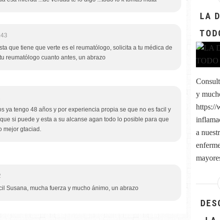
LA 
TOD
:43
ista que tiene que verte es el reumatólogo, solicita a tu médica de
 tu reumatólogo cuanto antes, un abrazo
Consult
y much
2
https:/
s ya tengo 48 años y por experiencia propia se que no es facil y
inflama
ue si puede y esta a su alcanse agan todo lo posible para que
o mejor gtaciad.
a nuest
enferme
mayores
2
cil Susana, mucha fuerza y mucho ánimo, un abrazo
DES