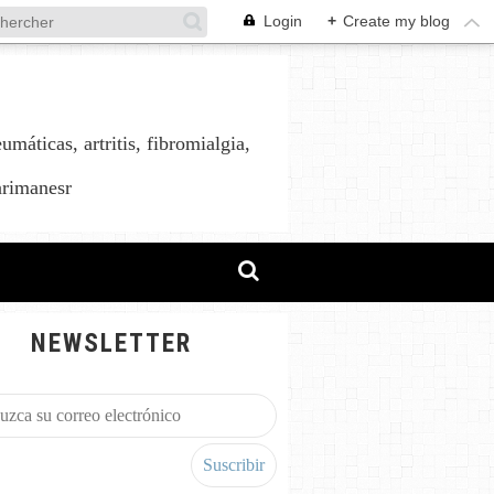
Login
+
Create my blog
áticas, artritis, fibromialgia,
arimanesr
NEWSLETTER