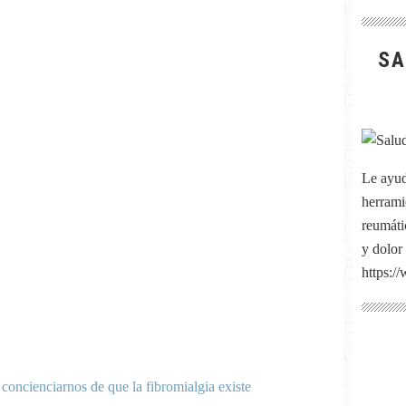
SA
Le ayud
herrami
reumátic
y dolor
https:/