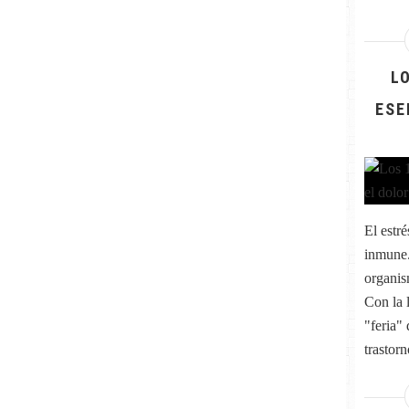
L
ESE
El estr
inmune.
organis
Con la 
"feria" 
trastorn