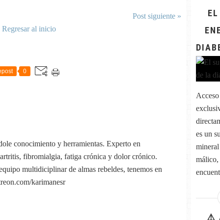
EL
Post siguiente »
Regresar al inicio
EN
DIAB
post
0
Acceso 
exclusi
directa
es un s
dole conocimiento y herramientas. Experto en
mineral 
tritis, fibromialgia, fatiga crónica y dolor crónico.
málico,
quipo multidiciplinar de almas rebeldes, tenemos en
encuentr
atreon.com/karimanesr
⚠️