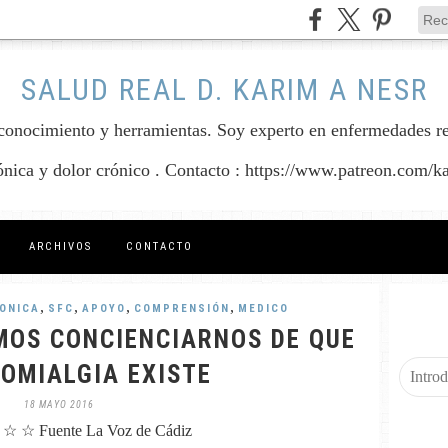
SALUD REAL D. KARIM A NESR
conocimiento y herramientas. Soy experto en enfermedades reum
rónica y dolor crónico . Contacto : https://www.patreon.com/k
ARCHIVOS
CONTACTO
,
,
,
,
ONICA
SFC
APOYO
COMPRENSIÓN
MEDICO
MOS CONCIENCIARNOS DE QUE
ROMIALGIA EXISTE
18 MAYO 2016
☆ ☆ Fuente La Voz de Cádiz