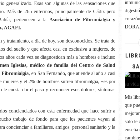
inmunid
ncio generalizado. Esas son algunas de las sensaciones que
digestió
ario. Más de 265 enfermos, principalmente de Cádiz pero
corazó
 Bahía, pertenecen a la
Asociación de Fibromialgia y
DORAD
iz, AGAFI.
y tratamiento, a día de hoy, son desconocidos. Se trata de
nos del sueño y que afecta casi en exclusiva a mujeres, de
LIBR
mos años cada vez se diagnostican más a hombres e incluso
men Iglesias, médico de familia del Centro de Salud
SA
 Fibromialgia
, en San Fernando, que atiende al año a casi
de mujeres y el 2% de hombres sufren fibromialgia, «es por
a le cuesta dar el paso y reconocer esos dolores, síntomas
Mis lib
que pue
rios concienciados con esta enfermedad que hace sufrir a
mejorar
mucho trabajo de fondo para que los pacientes vayan al
solo le
a concienciar a familiares, amigos, personal sanitario y la
enseña 
cambios 