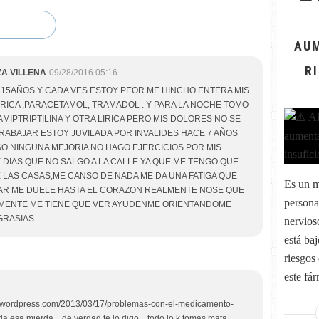
AUM
R
ZA VILLENA
09/28/2016 05:16
 15AÑOS Y CADA VES ESTOY PEOR ME HINCHO ENTERA MIS
IRICA ,PARACETAMOL, TRAMADOL . Y PARA LA NOCHE TOMO
MIPTRIPTILINA Y OTRA LIRICA PERO MIS DOLORES NO SE
RABAJAR ESTOY JUVILADA POR INVALIDES HACE 7 AÑOS
O NINGUNA MEJORIA NO HAGO EJERCICIOS POR MIS
DIAS QUE NO SALGO A LA CALLE YA QUE ME TENGO QUE
 LAS CASAS,ME CANSO DE NADA ME DA UNA FATIGA QUE
Es un m
LAR ME DUELE HASTA EL CORAZON REALMENTE NOSE QUE
persona
ALMENTE ME TIENE QUE VER AYUDENME ORIENTANDOME
GRASIAS
nervioso
está ba
riesgos
este fár
lla.wordpress.com/2013/03/17/problemas-con-el-medicamento-
da esa mierda ...de verdad te lo digo ...todo lo k tomas mata