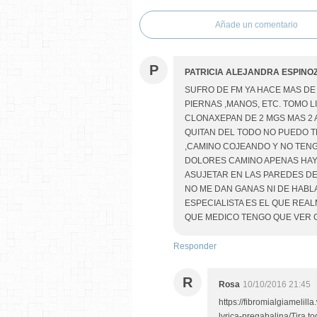
Añade un comentario
P
PATRICIA ALEJANDRA ESPINO
SUFRO DE FM YA HACE MAS DE
PIERNAS ,MANOS, ETC. TOMO L
CLONAXEPAN DE 2 MGS MAS 2 A
QUITAN DEL TODO NO PUEDO T
,CAMINO COJEANDO Y NO TENG
DOLORES CAMINO APENAS HAY 
ASUJETAR EN LAS PAREDES DE
NO ME DAN GANAS NI DE HAB
ESPECIALISTA ES EL QUE RE
QUE MEDICO TENGO QUE VER 
Responder
R
Rosa
10/10/2016 21:45
https://fibromialgiameli
lyrica-pregabalina/Tira to