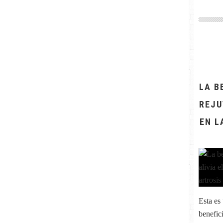
LA B
REJU
EN L
Esta es
benefic