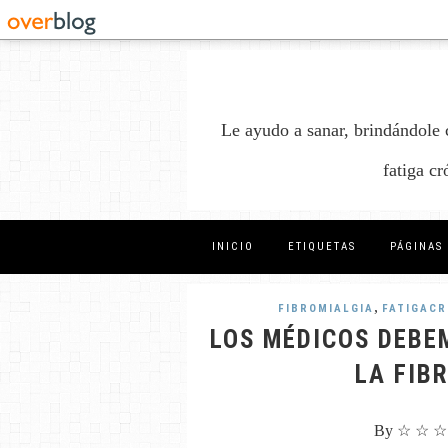
Le ayudo a sanar, brindándole 
fatiga c
INICIO
ETIQUETAS
PÁGINAS
,
FIBROMIALGIA
FATIGACR
LOS MÉDICOS DEBE
LA FIB
By ☆ ☆ ☆ 