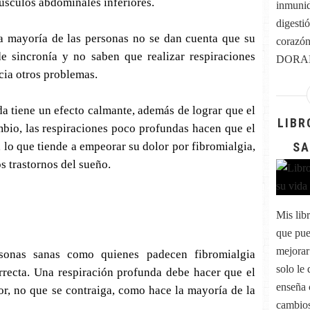
músculos abdominales inferiores.
inmunid
digestió
a mayoría de las personas no se dan cuenta que su
corazó
de sincronía y no saben que realizar respiraciones
DORAD
cia otros problemas.
 tiene un efecto calmante, además de lograr que el
LIBR
bio, las respiraciones poco profundas hacen que el
, lo que tiende a empeorar su dolor por fibromialgia,
SA
s trastornos del sueño.
Mis lib
que pue
mejorar
sonas sanas como quienes padecen fibromialgia
solo le
rrecta. Una respiración profunda debe hacer que el
enseña 
or, no que se contraiga, como hace la mayoría de la
cambios 