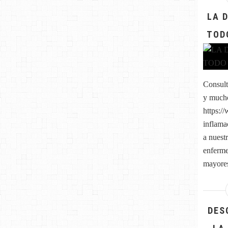
LA 
TOD
Consult
y much
https:/
inflama
a nuest
enferme
mayores
DES