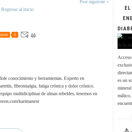
Post siguiente »
EL
Regresar al inicio
EN
DIAB
post
0
Acceso 
exclusi
directa
dole conocimiento y herramientas. Experto en
es un s
tritis, fibromialgia, fatiga crónica y dolor crónico.
mineral 
quipo multidiciplinar de almas rebeldes, tenemos en
málico,
atreon.com/karimanesr
encuentr
⚠️