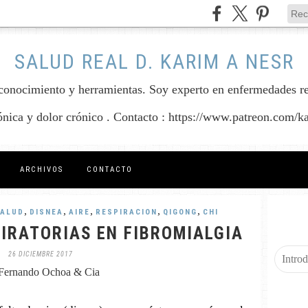
SALUD REAL D. KARIM A NESR
conocimiento y herramientas. Soy experto en enfermedades reum
rónica y dolor crónico . Contacto : https://www.patreon.com/k
ARCHIVOS
CONTACTO
,
,
,
,
,
ALUD
DISNEA
AIRE
RESPIRACION
QIGONG
CHI
PIRATORIAS EN FIBROMIALGIA
26 DICIEMBRE 2017
Fernando Ochoa & Cia