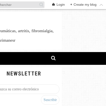
Login
+
Create my blog
áticas, artritis, fibromialgia,
arimanesr
NEWSLETTER