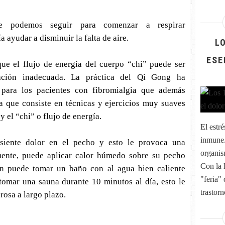
que podemos seguir para comenzar a respirar
a ayudar a disminuir la falta de aire.
L
ESE
ue el flujo de energía del cuerpo “chi” puede ser
ación inadecuada. La práctica del Qi Gong ha
para los pacientes con fibromialgia que además
a que consiste en técnicas y ejercicios muy suaves
y el “chi” o flujo de energía.
El estr
inmune.
 siente dolor en el pecho y esto le provoca una
organis
amente, puede aplicar calor húmedo sobre su pecho
Con la 
én puede tomar un baño con al agua bien caliente
"feria" 
tomar una sauna durante 10 minutos al día, esto le
trastorn
rosa a largo plazo.