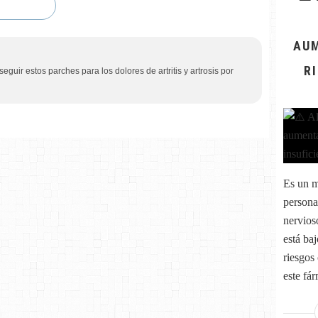
AUM
R
uir estos parches para los dolores de artritis y artrosis por
Es un m
persona
nervioso
está ba
riesgos
este fár