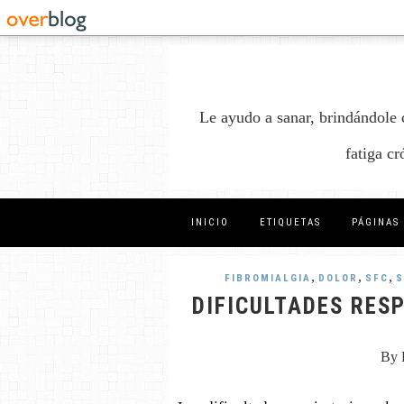
Le ayudo a sanar, brindándole 
fatiga c
INICIO
ETIQUETAS
PÁGINAS
,
,
,
FIBROMIALGIA
DOLOR
SFC
S
DIFICULTADES RES
By 