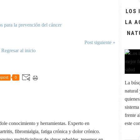
LOS 
LA A
NAT
Post siguiente »
Regresar al inicio
post
0
La búsq
natural
quienes
sistema
frente 
este con
dole conocimiento y herramientas. Experto en
tritis, fibromialgia, fatiga crónica y dolor crónico.
quipo multidiciplinar de almas rebeldes, tenemos en