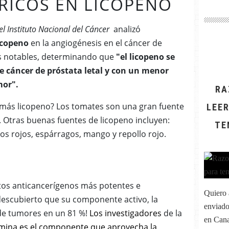
 RICOS EN LICOPENO
el Instituto Nacional del Cáncer
analizó
icopeno
en la angiogénesis en el cáncer de
s notables, determinando que
"el licopeno se
e cáncer de próstata letal y con un menor
mor".
RA
 más licopeno?
Los tomates son una gran fuente
LEER
.
Otras buenas fuentes de licopeno incluyen:
TE
os rojos, espárragos, mango y repollo rojo.
tos anticancerígenos más potentes e
Quiero 
descubierto que su componente activo, la
enviado
 de tumores en un 81 %!
Los investigadores
de la
en Cana
mina es el componente que aprovecha la