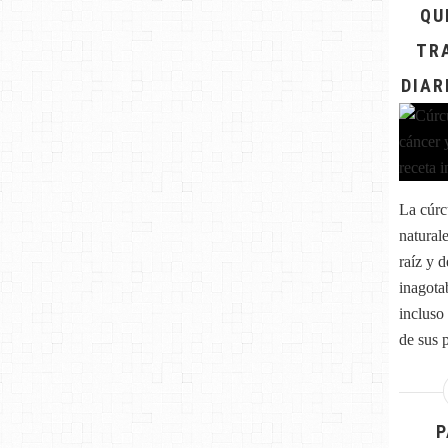
QU
TR
DIAR
La cúrc
natural
raíz y d
inagota
incluso
de sus 
P