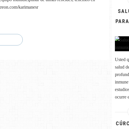
atreon.com/karimanesr
SAL
PARA
Usted q
salud d
profund
inmune 
estudio
ocurre e
CÚRC