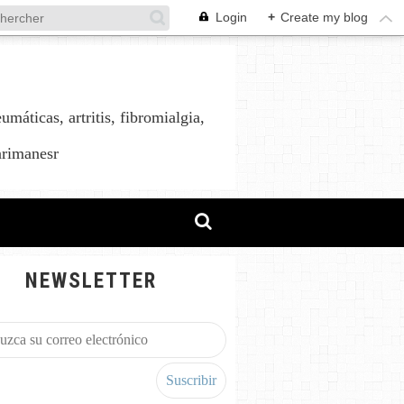
Login
+
Create my blog
áticas, artritis, fibromialgia,
arimanesr
NEWSLETTER