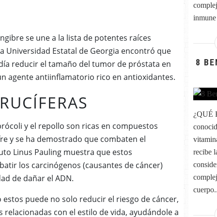
complej
inmune 
ngibre se une a la lista de potentes raíces
la Universidad Estatal de Georgia encontró que
8 B
odía reducir el tamaño del tumor de próstata en
n agente antiinflamatorio rico en antioxidantes.
CRUCÍFERAS
¿QUÉ E
rócoli y el repollo son ricas en compuestos
conocid
fre y se ha demostrado que combaten el
vitamin
ituto Linus Pauling muestra que estos
recibe 
tir los carcinógenos (causantes de cáncer)
conside
dad de dañar el ADN.
complej
cuerpo..
 estos puede no solo reducir el riesgo de cáncer,
relacionadas con el estilo de vida, ayudándole a