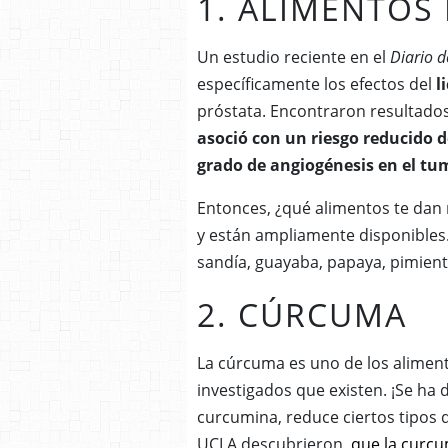
1. ALIMENTOS
Un estudio reciente en el
Diario d
específicamente los efectos del
l
próstata.
Encontraron resultado
asoció con un riesgo reducido d
grado de angiogénesis en el tu
Entonces, ¿qué alimentos te dan
y están ampliamente disponibles
sandía, guayaba, papaya, pimient
2. CÚRCUMA
La cúrcuma es uno de los alimen
investigados que existen.
¡Se ha 
curcumina, reduce ciertos tipos
UCLA descubrieron
que la curcu