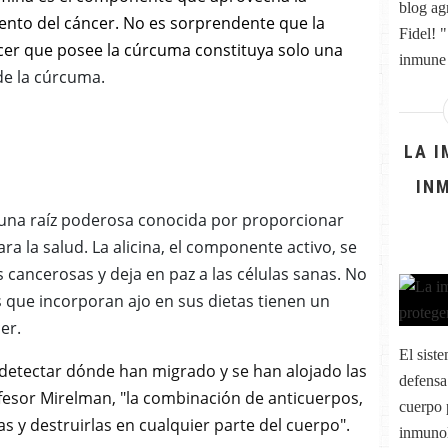
blog ag
ento del cáncer.
No es sorprendente que la
Fidel! "
cer que posee la cúrcuma constituya solo una
inmune 
e la cúrcuma.
LA 
IN
es una raíz poderosa conocida por proporcionar
ra la salud.
La alicina, el componente activo, se
s cancerosas y deja en paz a las células sanas. No
 que incorporan ajo en sus dietas tienen un
er.
El sist
etectar dónde han migrado y se han alojado las
defensa
ofesor Mirelman, "la combinación de anticuerpos,
cuerpo 
as y destruirlas en cualquier parte del cuerpo".
inmunol