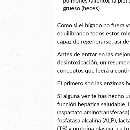
pulmones (aliento), la piel (
grueso (heces).
Como si el hígado no fuera 
equilibrando todos estos rol
capaz de regenerarse, así de
Antes de entrar en las mejore
desintoxicación, un resumen 
conceptos que leerá a conti
El primero son las enzimas h
Si alguna vez te has hecho u
función hepática saludable, 
(aspartato aminotransferasa)
fosfatasa alcalina (ALP), lac
(TB) y proteína plasmática tot