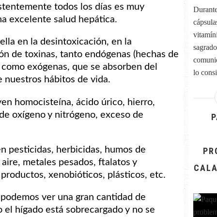
stentemente todos los días es muy
Durante 
a excelente salud hepática.
cápsulas
vitamín
ella en la desintoxicación, en la
sagrado
ón de toxinas, tanto endógenas (hechas de
comunid
) como exógenas, que se absorben del
lo consi
 nuestros hábitos de vida.
en homocisteína, ácido úrico, hierro,
 de oxígeno y nitrógeno, exceso de
P
n pesticidas, herbicidas, humos de
PR
aire, metales pesados, ftalatos y
CALA
roductos, xenobióticos, plásticos, etc.
 podemos ver una gran cantidad de
el hígado está sobrecargado y no se