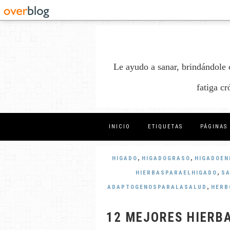
Le ayudo a sanar, brindándole 
fatiga c
INICIO
ETIQUETAS
PÁGINAS
,
,
HIGADO
HIGADOGRASO
HIGADOEN
,
HIERBASPARAELHIGADO
S
,
ADAPTOGENOSPARALASALUD
HERB
12 MEJORES HIERB