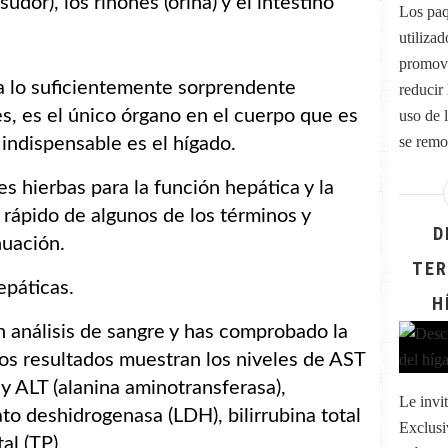
sudor), los riñones (orina) y el intestino
Los paq
utiliza
promove
ya lo suficientemente sorprendente
reducir
es, es el único órgano en el cuerpo que es
uso de l
se remon
 indispensable es el hígado.
s hierbas para la función hepática y la
rápido de algunos de los términos y
D
nuación.
TER
epáticas.
H
n análisis de sangre y has comprobado la
los resultados muestran los niveles de AST
 y ALT (alanina aminotransferasa),
Le invi
tato deshidrogenasa (LDH), bilirrubina total
Exclusi
al (TP).