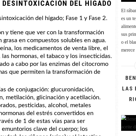
A DESINTOXICACIÓN DEL HÍGADO
El rába
intoxicación del hígado; Fase 1 y Fase 2.
es un t
aliment
ión y tiene que ver con la transformación
sus pri
 grasa en compuestos solubles en agua.
o el bl
feína, los medicamentos de venta libre, el
merece 
 las hormonas, el tabaco y los insecticidas.
vado a cabo por las enzimas del citocromo
mas que permiten la transformación de
BEN
LAS 
ías de conjugación: glucuronidación,
n, metilación, glicinación y acetilación.
RI
rados, pesticidas, alcohol, metales
y hormonas del estrés convertidos en
avés de 1 de estas vías para ser
 emuntorios clave del cuerpo; los