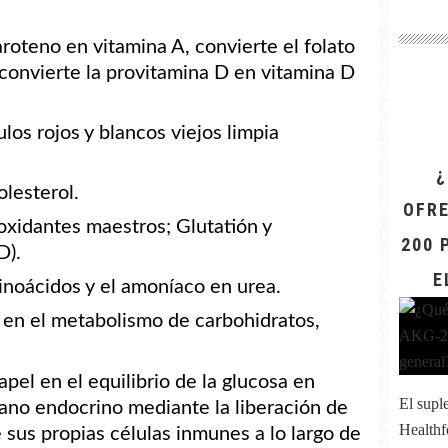
aroteno en vitamina A, convierte el folato
, convierte la provitamina D en vitamina D
los rojos y blancos viejos limpia
¿
olesterol.
OFRE
ioxidantes maestros; Glutatión y
200 
D).
E
inoácidos y el amoníaco en urea.
o en el metabolismo de carbohidratos,
el en el equilibrio de la glucosa en
El sup
ano endocrino mediante la liberación de
Healthf
e sus propias células inmunes a lo largo de