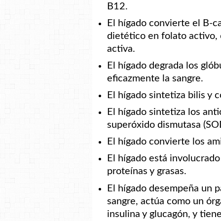
B12.
El hígado convierte el B-c
dietético en folato activo
activa.
El hígado degrada los glóbu
eficazmente la sangre.
El hígado sintetiza bilis y c
El hígado sintetiza los ant
superóxido dismutasa (SO
El hígado convierte los am
El hígado está involucrad
proteínas y grasas.
El hígado desempeña un pap
sangre, actúa como un órg
insulina y glucagón, y tien