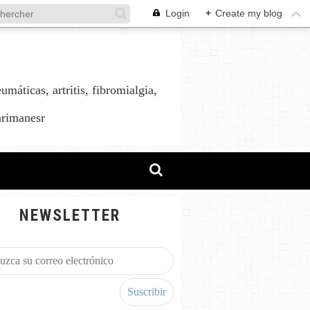
Login
+
Create my blog
áticas, artritis, fibromialgia,
arimanesr
NEWSLETTER