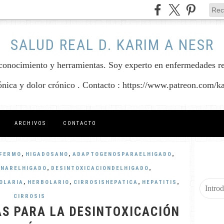
SALUD REAL D. KARIM A NESR
conocimiento y herramientas. Soy experto en enfermedades reum
rónica y dolor crónico . Contacto : https://www.patreon.com/k
ARCHIVOS
CONTACTO
,
,
,
FERMO
HIGADOSANO
ADAPTOGENOSPARAELHIGADO
,
,
ANARELHIGADO
DESINTOXICACIONDELHIGADO
,
,
,
,
OLARIA
HERBOLARIO
CIRROSISHEPATICA
HEPATITIS
CIRROSIS
AS PARA LA DESINTOXICACIÓN