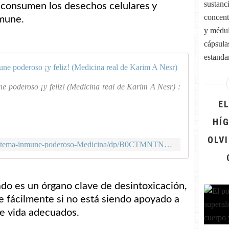
sustanc
e consumen los desechos celulares y
concent
mune.
y médul
cápsula
estandar
Secretos pa
ne poderoso ¡y feliz! (Medicina real de Karim A Nesr) :
E
HÍ
OLV
https://www.amazon.es/Secretos-sistema-inmune-poderoso-Medicina/dp/B0CTMNTNNK
do es un órgano clave de desintoxicación,
 fácilmente si no está siendo apoyado a
de vida adecuados.