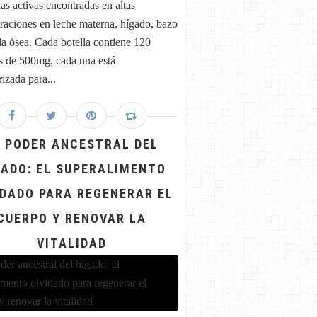
ias activas encontradas en altas
raciones en leche materna, hígado, bazo
a ósea. Cada botella contiene 120
s de 500mg, cada una está
izada para...
ra tener un sistema inmune poderoso ¡y feliz! (Medicina r
L PODER ANCESTRAL DEL
GADO: EL SUPERALIMENTO
IDADO PARA REGENERAR EL
CUERPO Y RENOVAR LA
VITALIDAD