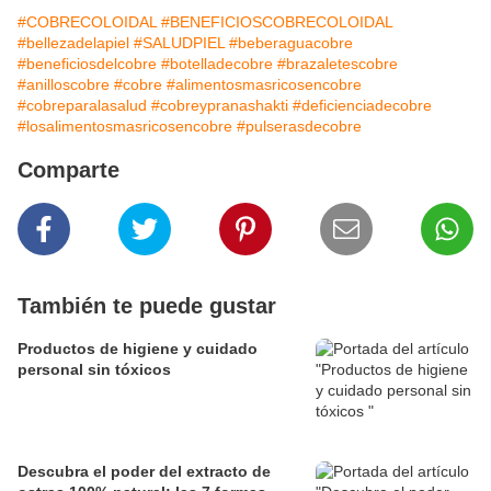
#COBRECOLOIDAL
#BENEFICIOSCOBRECOLOIDAL
#bellezadelapiel
#SALUDPIEL
#beberaguacobre
#beneficiosdelcobre
#botelladecobre
#brazaletescobre
#anilloscobre
#cobre
#alimentosmasricosencobre
#cobreparalasalud
#cobreypranashakti
#deficienciadecobre
#losalimentosmasricosencobre
#pulserasdecobre
Comparte
También te puede gustar
Productos de higiene y cuidado
personal sin tóxicos
Descubra el poder del extracto de