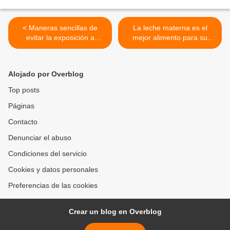
< Maneras sencillas de
La leche materna es el
evitar la exposición a
mejor alimento para su
sustancias químicas que
bebé: fortalece el intestino y
causan cáncer en su hogar
el sistema inmunológico,
reduce el estrés y fortalece
Alojado por Overblog
el vínculo entre madre e
hijo + Lista de Bancos de
Top posts
leche Materna en todo el
Páginas
mundo >
Contacto
Denunciar el abuso
Condiciones del servicio
Cookies y datos personales
Preferencias de las cookies
Crear un blog en Overblog