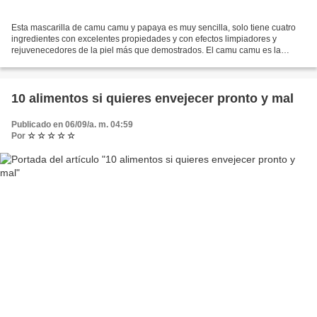
Esta mascarilla de camu camu y papaya es muy sencilla, solo tiene cuatro
ingredientes con excelentes propiedades y con efectos limpiadores y
rejuvenecedores de la piel más que demostrados. El camu camu es la
fuente natural más rica en vitamina C, necesaria...
10 alimentos si quieres envejecer pronto y mal
Publicado en 06/09/a. m. 04:59
Por
☆ ☆ ☆ ☆ ☆