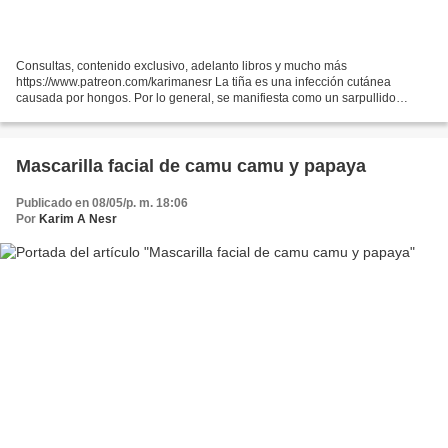
Consultas, contenido exclusivo, adelanto libros y mucho más
https://www.patreon.com/karimanesr La tiña es una infección cutánea
causada por hongos. Por lo general, se manifiesta como un sarpullido
circular y con picazón, con una zona más clara en el centro....
Mascarilla facial de camu camu y papaya
Publicado en 08/05/p. m. 18:06
Por
Karim A Nesr