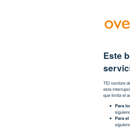
Este b
servic
TEl nombre de
esta interrupc
que limita el 
Para lo
siguien
Para el
siguien