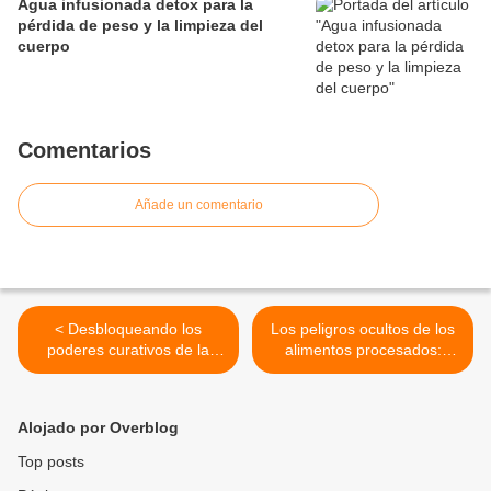
Agua infusionada detox para la
pérdida de peso y la limpieza del
cuerpo
Comentarios
Añade un comentario
< Desbloqueando los
Los peligros ocultos de los
poderes curativos de la
alimentos procesados:
naturaleza: Una guía
Cómo afectan su salud >
completa para el
tratamiento natural de la
Alojado por Overblog
espondilolistesis
Top posts