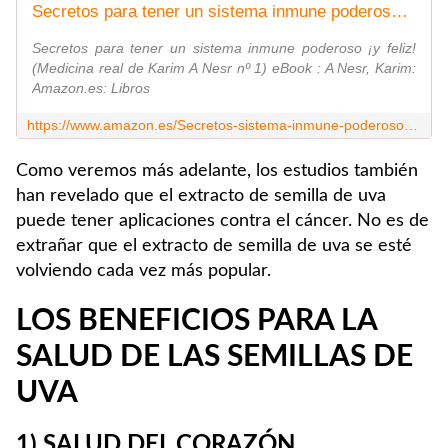
Secretos para tener un sistema inmune poderoso ¡y feliz! (Medicina real de Karim A Nesr nº 1) eBook : A Nesr, Karim: Amazon.es: Libros
Secretos para tener un sistema inmune poderoso ¡y feliz!
(Medicina real de Karim A Nesr nº 1) eBook : A Nesr, Karim:
Amazon.es: Libros
https://www.amazon.es/Secretos-sistema-inmune-poderoso-Medicina-ebook/dp/B0CGXTP5G3
Como veremos más adelante, los estudios también
han revelado que el extracto de semilla de uva
puede tener aplicaciones contra el cáncer. No es de
extrañar que el extracto de semilla de uva se esté
volviendo cada vez más popular.
LOS BENEFICIOS PARA LA
SALUD DE LAS SEMILLAS DE
UVA
1) SALUD DEL CORAZÓN