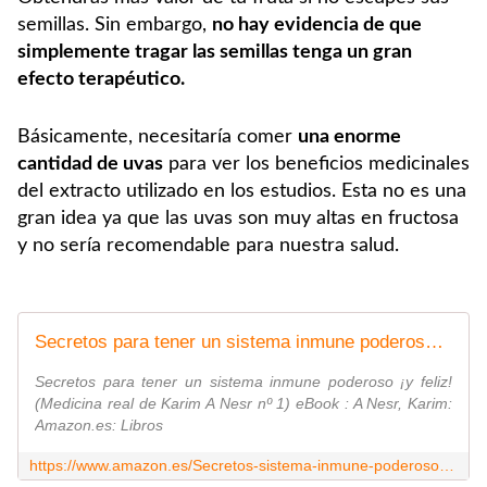
semillas. Sin embargo,
no hay evidencia de que
simplemente tragar las semillas tenga un gran
efecto terapéutico.
Básicamente, necesitaría comer
una enorme
cantidad de uvas
para ver los beneficios medicinales
del extracto utilizado en los estudios. Esta no es una
gran idea ya que las uvas son muy altas en fructosa
y no sería recomendable para nuestra salud.
Secretos para tener un sistema inmune poderoso ¡y feliz! (Medicina real de Karim A Nesr nº 1) eBook : A Nesr, Karim: Amazon.es: Libros
Secretos para tener un sistema inmune poderoso ¡y feliz!
(Medicina real de Karim A Nesr nº 1) eBook : A Nesr, Karim:
Amazon.es: Libros
https://www.amazon.es/Secretos-sistema-inmune-poderoso-Medicina-ebook/dp/B0CGXTP5G3