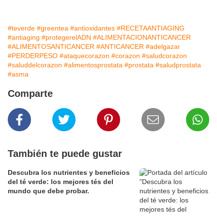
#teverde
#greentea
#antioxidantes
#RECETAANTIAGING
#antiaging
#protegerelADN
#ALIMENTACIONANTICANCER
#ALIMENTOSANTICANCER
#ANTICANCER
#adelgazar
#PERDERPESO
#ataquecorazon
#corazon
#saludcorazon
#saluddelcorazon
#alimentosprostata
#prostata
#saludprostata
#asma
Comparte
También te puede gustar
Descubra los nutrientes y beneficios
del té verde: los mejores tés del
mundo que debe probar.