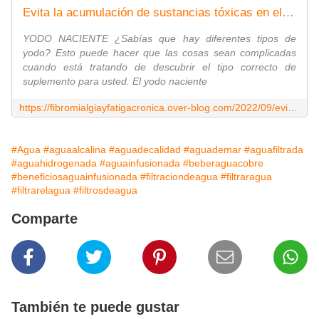
Evita la acumulación de sustancias tóxicas en el cuerpo, como el fluoruro, el bromo y el cloruro., además de otros beneficios para la salud. - Medicina Real D. Karim A Nesr
YODO NACIENTE ¿Sabías que hay diferentes tipos de
yodo? Esto puede hacer que las cosas sean complicadas
cuando está tratando de descubrir el tipo correcto de
suplemento para usted. El yodo naciente
https://fibromialgiayfatigacronica.over-blog.com/2022/09/evita-la-acumulacion-de-sustancias-toxicas-en-el-cuerpo-como-el-fluoruro-el-bromo-y-el-cloruro.ademas-de-otros-beneficios-para-la-salud.html
#Agua
#aguaalcalina
#aguadecalidad
#aguademar
#aguafiltrada
#aguahidrogenada
#aguainfusionada
#beberaguacobre
#beneficiosaguainfusionada
#filtraciondeagua
#filtraragua
#filtrarelagua
#filtrosdeagua
Comparte
También te puede gustar