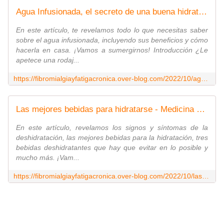
Agua Infusionada, el secreto de una buena hidratación - Medicina Real D. Karim A Nesr
En este artículo, te revelamos todo lo que necesitas saber
sobre el agua infusionada, incluyendo sus beneficios y cómo
hacerla en casa. ¡Vamos a sumergirnos! Introducción ¿Le
apetece una rodaj...
https://fibromialgiayfatigacronica.over-blog.com/2022/10/agua-infusionada-el-secreto-de-la-buena-hidratacion.html
Las mejores bebidas para hidratarse - Medicina Real D. Karim A Nesr
En este artículo, revelamos los signos y síntomas de la
deshidratación, las mejores bebidas para la hidratación, tres
bebidas deshidratantes que hay que evitar en lo posible y
mucho más. ¡Vam...
https://fibromialgiayfatigacronica.over-blog.com/2022/10/las-mejores-bebidas-para-hidratarse.html