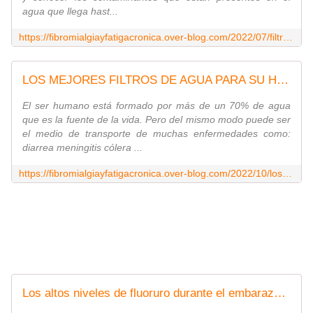
agua que llega hast...
https://fibromialgiayfatigacronica.over-blog.com/2022/07/filtrar-el-agua-para-beber-mejora-y-cuida-la-salud.html
LOS MEJORES FILTROS DE AGUA PARA SU HOGAR - Medicina Real D. Karim A Nesr
El ser humano está formado por más de un 70% de agua
que es la fuente de la vida. Pero del mismo modo puede ser
el medio de transporte de muchas enfermedades como:
diarrea meningitis cólera ...
https://fibromialgiayfatigacronica.over-blog.com/2022/10/los-mejores-filtros-de-agua-para-su-hogar.html
Los altos niveles de fluoruro durante el embarazo se relacionan con un coeficiente intelectual más bajo en los niños - Medicina Real D. Karim A Nesr