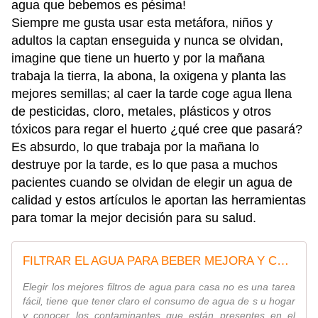
agua que bebemos es pésima!
Siempre me gusta usar esta metáfora, niños y
adultos la captan enseguida y nunca se olvidan,
imagine que tiene un huerto y por la mañana
trabaja la tierra, la abona, la oxigena y planta las
mejores semillas; al caer la tarde coge agua llena
de pesticidas, cloro, metales, plásticos y otros
tóxicos para regar el huerto ¿qué cree que pasará?
Es absurdo, lo que trabaja por la mañana lo
destruye por la tarde, es lo que pasa a muchos
pacientes cuando se olvidan de elegir un agua de
calidad y estos artículos le aportan las herramientas
para tomar la mejor decisión para su salud.
FILTRAR EL AGUA PARA BEBER MEJORA Y CUIDA LA SALUD - Medicina Real D. Karim A Nesr
Elegir los mejores filtros de agua para casa no es una tarea
fácil, tiene que tener claro el consumo de agua de s u hogar
y conocer los contaminantes que están presentes en el