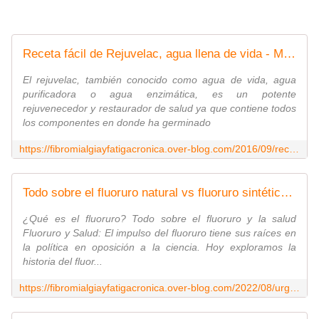
Receta fácil de Rejuvelac, agua llena de vida - Medicina Real D. Karim A Nesr
El rejuvelac, también conocido como agua de vida, agua
purificadora o agua enzimática, es un potente
rejuvenecedor y restaurador de salud ya que contiene todos
los componentes en donde ha germinado
https://fibromialgiayfatigacronica.over-blog.com/2016/09/receta-facil-de-rejuvelac-agua-llena-de-vida.html
Todo sobre el fluoruro natural vs fluoruro sintético y cómo nos afecta en la salud - Medicina Real D. Karim A Nesr
¿Qué es el fluoruro? Todo sobre el fluoruro y la salud
Fluoruro y Salud: El impulso del fluoruro tiene sus raíces en
la política en oposición a la ciencia. Hoy exploramos la
historia del fluor...
https://fibromialgiayfatigacronica.over-blog.com/2022/08/urgente-todo-sobre-el-fluoruro-natural-vs-fluoruro-sintetico-y-como-nos-afecta-en-la-salud.html