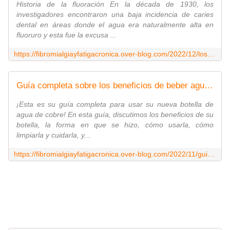
Historia de la fluoración En la década de 1930, los
investigadores encontraron una baja incidencia de caries
dental en áreas donde el agua era naturalmente alta en
fluoruro y esta fue la excusa ...
https://fibromialgiayfatigacronica.over-blog.com/2022/12/los-altos-niveles-de-fluoruro-durante-el-embarazo-se-relacionan-con-un-coeficiente-intelectual-mas-bajo-en-los-ninos.html
Guía completa sobre los beneficios de beber agua en botella de cobre : Ayurveda - Medicina Real D. Karim A Nesr
¡Esta es su guía completa para usar su nueva botella de
agua de cobre! En esta guía, discutimos los beneficios de su
botella, la forma en que se hizo, cómo usarla, cómo
limpiarla y cuidarla, y...
https://fibromialgiayfatigacronica.over-blog.com/2022/11/guia-completa-sobre-los-beneficios-de-beber-agua-en-botella-de-cobre-ayurveda.html