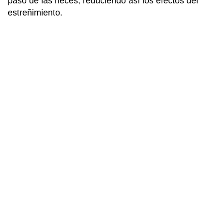
paso de las heces, reduciendo así los efectos del
estreñimiento.