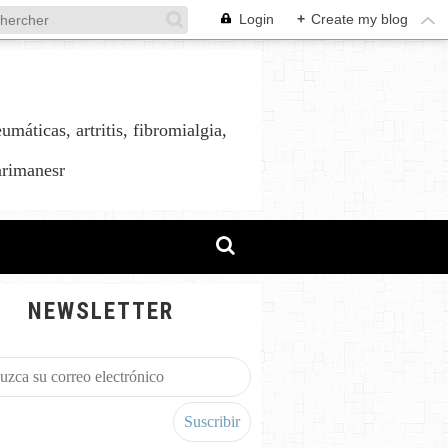
Login
+
Create my blog
áticas, artritis, fibromialgia,
arimanesr
NEWSLETTER