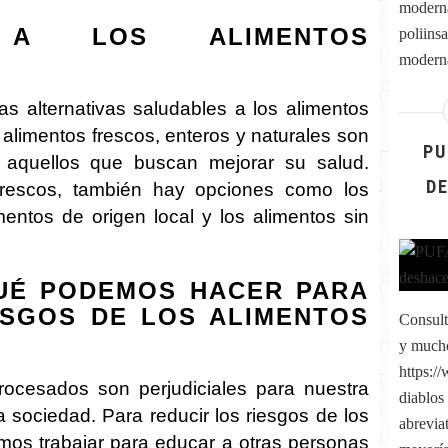
moderna
S A LOS ALIMENTOS
poliins
moderna
 alternativas saludables a los alimentos
alimentos frescos, enteros y naturales son
PU
 aquellos que buscan mejorar su salud.
D
rescos, también hay opciones como los
mentos de origen local y los alimentos sin
UÉ PODEMOS HACER PARA
ESGOS DE LOS ALIMENTOS
Consult
y much
https:/
rocesados son perjudiciales para nuestra
diablos
a sociedad. Para reducir los riesgos de los
abrevia
os trabajar para educar a otras personas