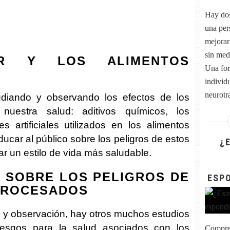
Hay dos
una per
mejorar
sin med
R Y LOS ALIMENTOS
Una for
individu
neurotr
iando y observando los efectos de los
nuestra salud: aditivos químicos, los
s artificiales utilizados en los alimentos
ucar al público sobre los peligros de estos
¿
r un estilo de vida más saludable.
S SOBRE LOS PELIGROS DE
ESP
PROCESADOS
 y observación, hay otros muchos estudios
esgos para la salud asociados con los
Compren