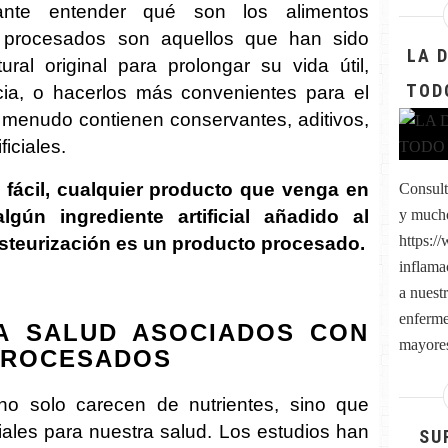
tante entender qué son los alimentos
 procesados son aquellos que han sido
LA 
ral original para prolongar su vida útil,
TOD
cia, o hacerlos más convenientes para el
menudo contienen conservantes, aditivos,
ficiales.
 fácil, cualquier producto que venga en
Consult
ún ingrediente artificial añadido al
y much
https:/
steurización es un producto procesado.
inflama
a nuest
enferme
A SALUD ASOCIADOS CON
mayores
PROCESADOS
no solo carecen de nutrientes, sino que
iales para nuestra salud. Los estudios han
SU