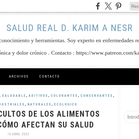
SALUD REAL D. KARIM A NESR
conocimiento y herramientas. Soy experto en enfermedades reum
rónica y dolor crónico . Contacto : https://www.patreon.com/k
ARCHIVOS
CONTACTO
,
,
,
,
,
SALUDABLE
ADITIVOS
COLORANTES
CONSERVANTES
,
,
DUSTRIALES
NATURALES
ECOLOGICO
CULTOS DE LOS ALIMENTOS
CÓMO AFECTAN SU SALUD
16 ABRIL 2023