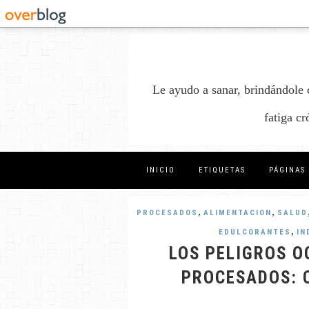
Le ayudo a sanar, brindándole 
fatiga c
INICIO
ETIQUETAS
PÁGINAS
,
,
PROCESADOS
ALIMENTACION
SALUD
,
EDULCORANTES
IN
LOS PELIGROS O
PROCESADOS: 