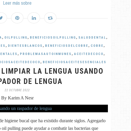
Leer más sobre
,
,
,
,
A
OILPULLING
BENEFICIOSOILPULLING
SALUDDENTAL
,
,
,
,
TES
DIENTESBLANCOS
BENEFICIOSDELCOBRE
COBRE
,
,
,
ENTALES
PROBLEMASAUTOINMUNES
ACEITEDECOCO
,
ICIOSACEITEDECOCO
BENEFICIOSACEITESESENCIALES
E LIMPIAR LA LENGUA USANDO
PADOR DE LENGUA
22 OCTUBRE 2022
By Karim A Nesr
de higiene bucal que ha existido durante siglos. Agregarlo
 oil pulling puede ayudar a combatir las bacterias que