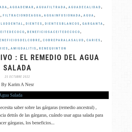
,
,
,
,
ADA
AGUADEMAR
AGUAFILTRADA
AGUADECALIDAD
,
,
,
,
A
FILTRACIONDEAGUA
AGUAINFUSIONADA
AGUA
,
,
,
,
ALUDDENTAL
DIENTES
DIENTESBLANCOS
GARGANTA
,
,
EITEDECOCO
BENEFICIOSACEITEDECOCO
,
,
,
ENEFICIOSDELCOBRE
COBREPARALASALUD
CARIES
,
,
RIES
AMIGDALITIS
RENEQUINTON
IVO : EL REMEDIO DEL AGUA
SALADA
25 OCTUBRE 2022
By Karim A Nesr
ecesita saber sobre las gárgaras (remedio ancestral) ,
cia detrás de las gárgaras, cuándo usar agua salada para
cer gárgaras, los beneficios...