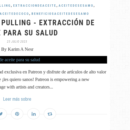
,
,
,
LLING
EXTRACCIONDEACEITE
ACEITEDESESAMO
,
SACEITEDECOCO
BENEFICIOSACEITEDESESAMO
 PULLING - EXTRACCIÓN DE
E PARA SU SALUD
23 JULIO 2023
By Karim A Nesr
 exclusiva en Patreon y disfrute de artículos de alto valor
e ¡les quiero sanos! Patreon is empowering a new
e with artists and creators...
Leer más sobre