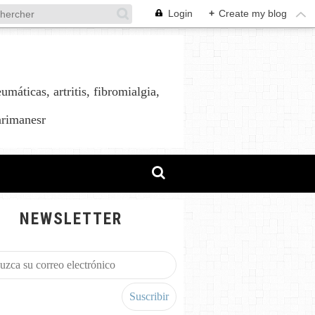
Login
+
Create my blog
áticas, artritis, fibromialgia,
arimanesr
NEWSLETTER