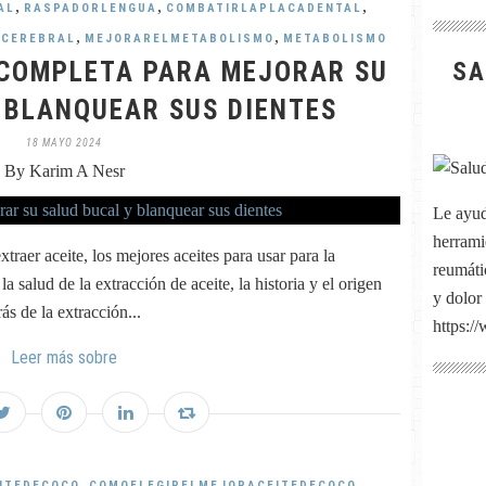
,
,
,
AL
RASPADORLENGUA
COMBATIRLAPLACADENTAL
,
,
CEREBRAL
MEJORARELMETABOLISMO
METABOLISMO
A COMPLETA PARA MEJORAR SU
SA
 BLANQUEAR SUS DIENTES
18 MAYO 2024
By Karim A Nesr
Le ayud
herrami
raer aceite, los mejores aceites para usar para la
reumátic
la salud de la extracción de aceite, la historia y el origen
y dolor
rás de la extracción...
https:/
Leer más sobre
,
,
EITEDECOCO
COMOELEGIRELMEJORACEITEDECOCO