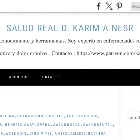
SALUD REAL D. KARIM A NESR
conocimiento y herramientas. Soy experto en enfermedades reum
rónica y dolor crónico . Contacto : https://www.patreon.com/k
ARCHIVOS
CONTACTO
,
,
,
ULLING
EXTRACCIONDEACEITE
ACEITEDECOCO
,
,
,
,
A
BENEFICIOSAYURVEDA
SALUDBUCAL
SALUDDENTAL
,
,
,
ARLASENCIAS
GINGIVITIS
ANTIGUAMEDICINACHINA