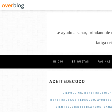
Le ayudo a sanar, brindándole 
fatiga c
INICIO
ETIQUETAS
PÁGINAS
ACEITEDECOCO
,
OILPULLING
BENEFICIOSOILP
,
BENEFICIOSACEITEDECOCO
AYURVED
,
,
DIENTES
DIENTESBLANCOS
SAN