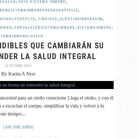
,
,
OSSALUD
GUÍA SISTEMA INMUNE
,
RUNSISTEMAINMUNEPODEROSOYFELIZ
,
,
,
VISUALPERFECTA
TIROIDES
ELBOTIQUÍNDEKARIM
,
,
,
NIDAD
FORTALECERSISTEMAINMUNE
SISTEMAINMUNE
STEMAINMUNOLOGICO
NDIBLES QUE CAMBIARÁN SU
NDER LA SALUD INTEGRAL
26 OCTUBRE 2025
By Karim A Nesr
 ancestral para un otoño consciente Llega el otoño, y con él
 a escuchar el cuerpo, simplificar la vida y volver a lo
ste tiempo:...
Leer más sobre