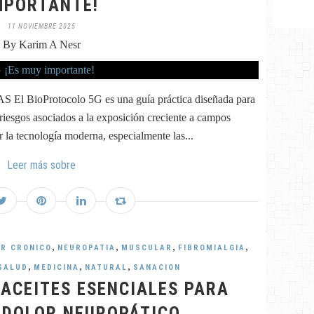
MPORTANTE!
11 NOVIEMBRE 2025
By Karim A Nesr
ioProtocolo 5G es una guía práctica diseñada para
riesgos asociados a la exposición creciente a campos
la tecnología moderna, especialmente las...
Leer más sobre
,
,
,
,
R CRONICO
NEUROPATIA
MUSCULAR
FIBROMIALGIA
,
,
,
SALUD
MEDICINA
NATURAL
SANACION
 ACEITES ESENCIALES PARA
L DOLOR NEUROPÁTICO