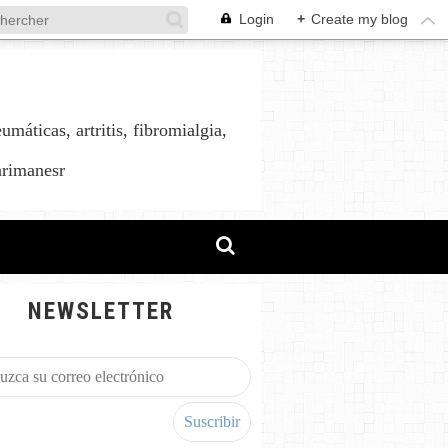
Login
+
Create my blog
áticas, artritis, fibromialgia,
arimanesr
NEWSLETTER