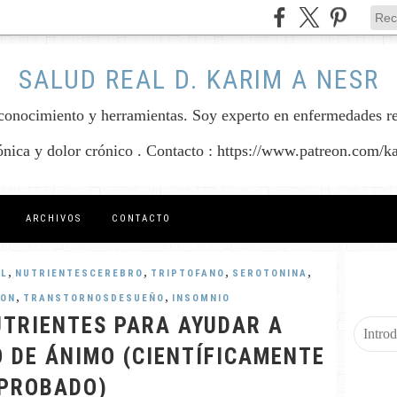
SALUD REAL D. KARIM A NESR
conocimiento y herramientas. Soy experto en enfermedades reum
rónica y dolor crónico . Contacto : https://www.patreon.com/k
ARCHIVOS
CONTACTO
,
,
,
,
L
NUTRIENTESCEREBRO
TRIPTOFANO
SEROTONINA
,
,
ION
TRANSTORNOSDESUEÑO
INSOMNIO
UTRIENTES PARA AYUDAR A
 DE ÁNIMO (CIENTÍFICAMENTE
PROBADO)