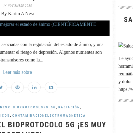
14 NOVIEMBRE 2025
By Karim A Nesr
SA
e asociadas con la regulación del estado de ánimo, y una
aumentar el riesgo de depresión. Algunos nutrientes son
Le ayud
transmisores como la...
herrami
Leer más sobre
reumátic
y dolor
https:/
,
,
,
,
ANESR
BIOPROTOCOLO5G
5G
RADIACIÓN
,
ICOS
CONTAMINACIÓNELECTROMAGNÉTICA
L BIOPROTOCOLO 5G ¡ES MUY